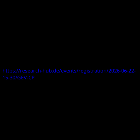
Udział w konferencji jest również związany z włączeniem
spółki GEVORKYAN do portfela spółek objętych analizą
firmy
mwb research
, która zajmuje się wybranymi
spółkami notowanymi na giełdzie i dostarcza
inwestorom badania rynkowe.
Udział w konferencji online jest bezpłatny i otwarty dla
wszystkich zainteresowanych.
Zarejestruj się tutaj i dołącz do prezentacji:
https://research-hub.de/events/registration/2026-06-22-
15-30/GEV-CP