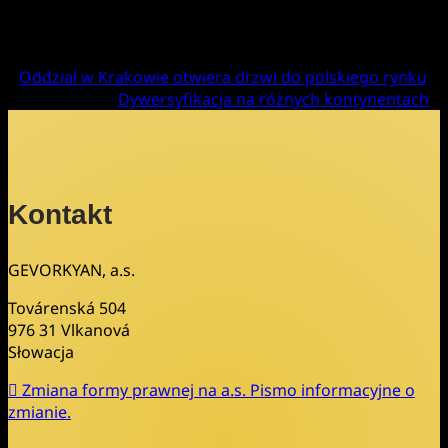
Oddział w Krakowie otwiera drzwi do polskiego rynku
Dywersyfikacja na różnych kontynentach
Kontakt
GEVORKYAN, a.s.
Továrenská 504
976 31 Vlkanová
Słowacja
Zmiana formy prawnej na a.s. Pismo informacyjne o
zmianie.