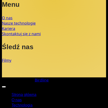
Menu
O nas
Nasze technologie
Kariera
Skontaktuj się z nami
Śledź nas
Filmy
Copyright 2026 ©
Birdline
Strona główna
O nas
Technologia