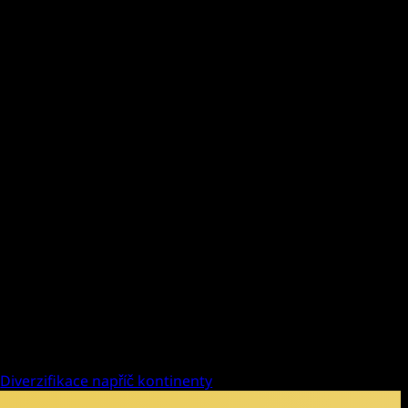
lečnost mwb research
.
ení, přesného strojírenství a
ogické trendy v tomto odvětví.
. V rámci prezentace představí
talurgie a představí další vývoj,
mwb research
, která se věnuje
Diverzifikace napříč kontinenty