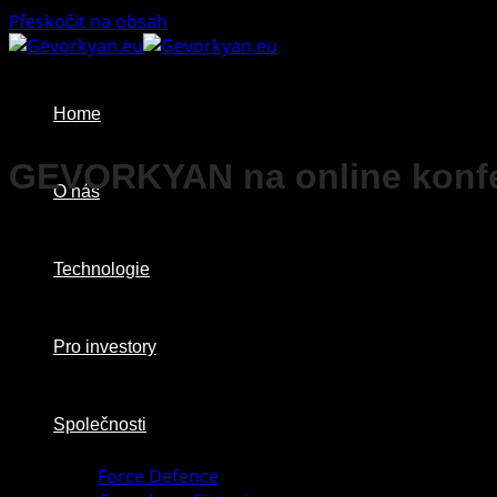
Přeskočit na obsah
Home
GEVORKYAN na online kon
O nás
Technologie
Pro investory
Společnosti
Force Defence