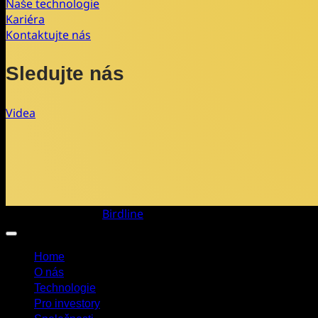
Naše technologie
Kariéra
Kontaktujte nás
Sledujte nás
Videa
Copyright 2026 ©
Birdline
Home
O nás
Technologie
Pro investory