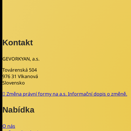
Kontakt
GEVORKYAN, a.s.
Továrenská 504
976 31 Vlkanová
Slovensko
Změna právní formy na a.s. Informační dopis o změně.
Nabídka
O nás