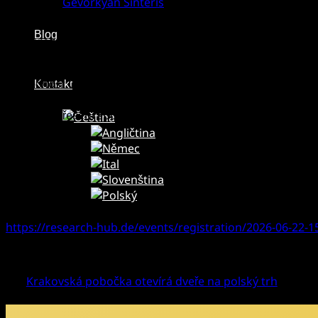
Gevorkyan Sinteris
Společnost
GEVORKYAN
se
22. června 2026
zúčastní onlin
Blog
Konference spojí společnosti z oblasti průmyslových techno
souvisejících odvětví. Investorům a dalším zájemcům nabíd
Společnost GEVORKYAN představí v
15:30 SEČ
její generáln
Kontakt
společnost GEVORKYAN širšímu mezinárodnímu publiku jako 
strategii a řešení společnosti pro komplexní průmyslové ap
Účast na konferenci navazuje také na zařazení společnost
vybraným veřejně obchodovaným společnostem a poskytuj
Účast na online konferenci je bezplatná a otevřená všem
Zaregistrujte se zde a připojte se k prezentaci:
https://research-hub.de/events/registration/2026-06-22-
Krakovská pobočka otevírá dveře na polský trh