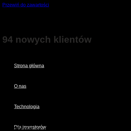
Przewiń do zawartości
94 nowych klientów
Strona główna
O nas
Technologia
Dla inwestorów
GEVORKYAN, a.s.
ogłasza zakończenie badania due