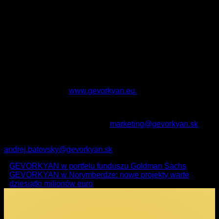
przemysłu, będą rodzić się i wdrażane w Bolonii
“, mówi
Dipl.-Ing. Artur Gevorkyan, Prezes Zarządu GEVORKYAN,
Inc.
O GEVORKYAN, a.s.
GEVORKYAN, a.s. jest wiodącą europejską firmą zajmującą
się metalurgią proszków, globalnym dostawcą dla dużych
międzynarodowych firm i jedną z najbardziej innowacyjnych
firm w tym sektorze na świecie. Więcej informacji można
znaleźć na stronie
www.gevorkyan.eu.
Informacje kontaktowe:
Media: Alexandra Hazuchová,
marketing@gevorkyan.sk
Sprawy finansowe: Andrej Bátovský,
andrej.batovsky@gevorkyan.sk
GEVORKYAN w portfelu funduszu Goldman Sachs
GEVORKYAN w Norymberdze: nowe projekty warte
dziesiątki milionów euro