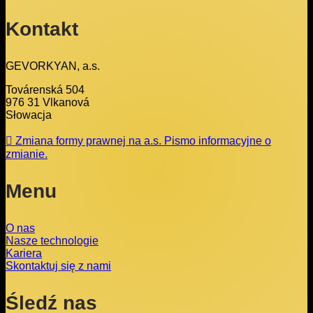
Kontakt
GEVORKYAN, a.s.
Továrenská 504
976 31 Vlkanová
Słowacja
Zmiana formy prawnej na a.s. Pismo informacyjne o
zmianie.
Menu
O nas
Nasze technologie
Kariera
Skontaktuj się z nami
Śledź nas