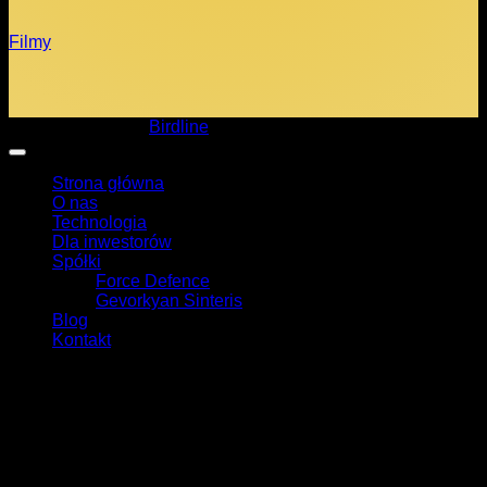
Filmy
Copyright 2026 ©
Birdline
Strona główna
O nas
Technologia
Dla inwestorów
Spółki
Force Defence
Gevorkyan Sinteris
Blog
Kontakt