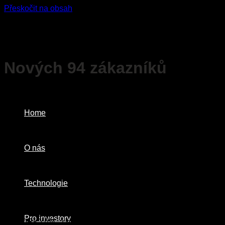
Přeskočit na obsah
Nových 94 zákazníků
Home
O nás
Technologie
Pro investory
GEVORKYAN, a.s. oznamuje ukončení due diligence a