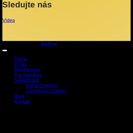
Sledujte nás
Videa
Copyright 2026 ©
Birdline
Home
O nás
Technologie
Pro investory
Společnosti
Force Defence
Gevorkyan Sinteris
Blog
Kontakt