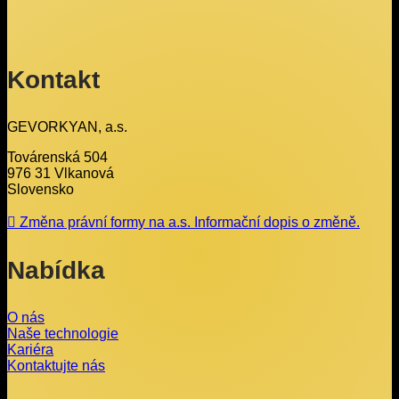
Kontakt
GEVORKYAN, a.s.
Továrenská 504
976 31 Vlkanová
Slovensko
Změna právní formy na a.s. Informační dopis o změně.
Nabídka
O nás
Naše technologie
Kariéra
Kontaktujte nás