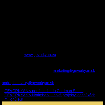
s italskými inženýry a ve městě Bologna se budou rodit a
realizovat myšlenky, které posílí konkurenceschopnost
evropského průmyslu,
“ uvádí Dipl.-Ing. Artur Gevorkyan,
předseda představenstva GEVORKYAN, a.s.
O GEVORKYAN, a.s.
GEVORKYAN, a.s. je přední evropská společnost v oblasti
práškové metalurgie, globální dodavatel pro velké
nadnárodní společnosti a jedna z nejinovativnějších
společností v tomto odvětví na světě. Více informací
naleznete na
www.gevorkyan.eu
.
Kontaktní informace:
Média: Alexandra Hazuchová,
marketing@gevorkyan.sk
Finanční záležitosti: Andrej Bátovský,
andrej.batovsky@gevorkyan.sk
GEVORKYAN v portfoliu fondu Goldman Sachs
GEVORKYAN v Norimberku: nové projekty v desítkách
milionů eur