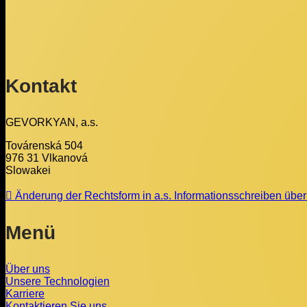
Kontakt
GEVORKYAN, a.s.
Továrenská 504
976 31 Vlkanová
Slowakei
Änderung der Rechtsform in a.s. Informationsschreiben übe
Menü
Über uns
Unsere Technologien
Karriere
Kontaktieren Sie uns