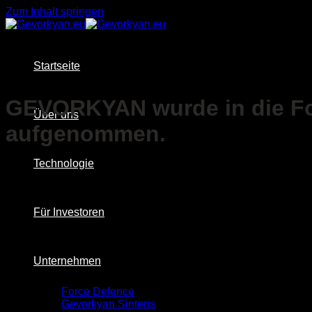
Zum Inhalt springen
Startseite
GEVORKYAN wurde in die Fo
Über uns
aufgenommen.
Technologie
Für Investoren
Unternehmen
Force Defence
Gevorkyan Sinteris