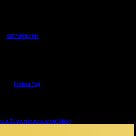
waren die Anfänge nicht einfach. Das
f einer klaren Vision,
nternehmen in einer Zeit zur Seite
e Gestalt an – ein Team von
dem
GEVORKYAN
bis zum heutigen
ichtiger Teil der Entwicklung eines
und ihre Bereitschaft,
von Menschen, die jeden Tag mit
edes Team ist ein Experte auf seinem
ter die
Forbes Top
r Werte, die für
t die Türen zum polnischen Markt