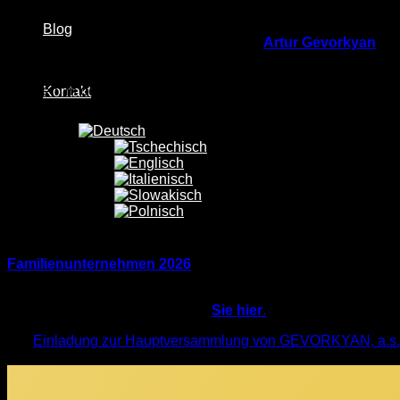
Diese Klassifizierung ist eine Anerkennung der Werte, für die
Blog
Wenn der Gründer eines Unternehmens
Artur Gevorkyan
in 
Unternehmen begann nicht mit großen Räumlichkeiten oder eine
Entschlossenheit, harter Arbeit und den ersten Menschen, die
standen, in der es nur darum ging, zu glauben, zu arbeiten 
Kontakt
Menschen, die durch ihre Loyalität, ihr Fachwissen und ihre 
Tag steht.
Im Geschäftsleben geht es heute oft um Technologie, Investiti
Unternehmens. Für GEVORKYAN bleiben jedoch die Menschen der
mitzumachen, sind es, die den langfristigen Erfolg des Unt
GEVORKYAN ist also
nicht nur eine Produktionsanlage, e
ihrer Arbeit zu einem gemeinsamen Ziel beitragen
. Jede Ab
Gebiet. Gemeinsam bilden sie ein Ganzes, das wachsen, inno
Familienunternehmen 2026
ist eine bedeutende Anerkennun
Familienunternehmen von zentraler Bedeutung sind.
Den vollständigen Artikel finden
Sie hier
.
Einladung zur Hauptversammlung von GEVORKYAN, a.s.