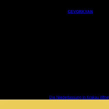
 das Unternehmen seit seiner Gründung steht.
die Slowakei kam und mit dem Bau von
GEVORKYAN
begann, 
r bedeutenden finanziellen Unterstützung. Aber es basierte au
 an diese Vision glaubten. Es waren diese Menschen, die dem U
und durchzuhalten. Nach und nach nahm eine Unternehmensfamili
Verantwortung dazu beitrugen, das Fundament zu schaffen, auf 
onen, Innovation und Ergebnisse. Alle diese Bereiche sind ein w
 größte Wert. Ihre Erfahrung, ihr Charakter, ihr Fachwissen 
ernehmens ausmachen.
ine Technologie oder ein Gebäude.
Es ist eine
Gemeinschaft 
teilung ist ein wichtiger Teil dieser Unternehmensfamilie und j
vativ sein und Herausforderungen meistern kann. Aufnahme un
g der unternehmerischen Geschichte von GEVORKYAN sowie de
Die Niederlassung in Krakau öffne