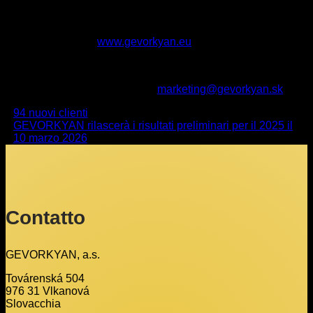
nel settore della metallurgia delle polveri, un fornitore globale
per grandi multinazionali e una delle aziende più innovative
al mondo in questo settore. Maggiori informazioni sono
disponibili sul sito
www.gevorkyan.eu
.
Contatti:
Media: Alexandra Hazuchová,
marketing@gevorkyan.sk
94 nuovi clienti
GEVORKYAN rilascerà i risultati preliminari per il 2025 il
10 marzo 2026
Contatto
GEVORKYAN, a.s.
Továrenská 504
976 31 Vlkanová
Slovacchia