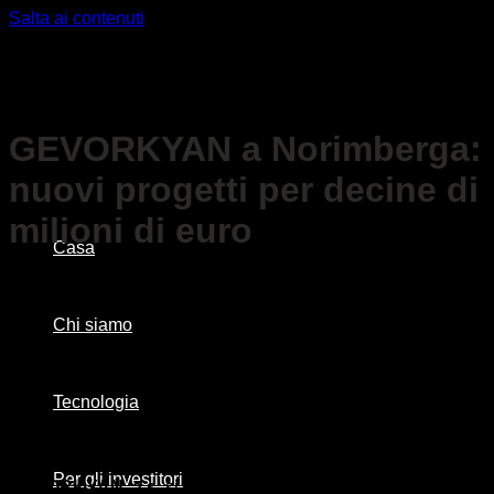
Salta ai contenuti
GEVORKYAN a Norimberga:
nuovi progetti per decine di
milioni di euro
Casa
Chi siamo
Tecnologia
Per gli investitori
GEVORKYAN, a.s.
si è presentata
come espositore
a due