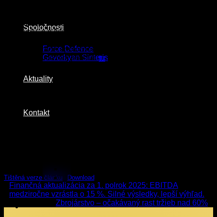
alebo stovky tisíc kusov,“ hovorí Artur Gevorkyan v rozhovore
pre magazín e15. V tomto článku sa dozviete o inovatívnych
produktoch, ktoré Gevorkyan prináša do obranného
Spoločnosti
priemyslu, a o faktoroch, ktoré prispievajú k stabilnému rastu
tržieb napriek globálnym výzvam. Odhaľuje tiež dlhodobé
Force Defence
plány a ambície spoločnosti v oblasti ďalšieho rozvoja. Celý
Gevorkyan Sinteris
rozhovor si môžete prečítať
tu
.
Aktuality
Kontakt
Tištěná verze článku
Download
Finančná aktualizácia za 1. polrok 2025: EBITDA
medziročne vzrástla o 15 %. Silné výsledky, lepší výhľad.
Zbrojárstvo – očakávaný rast tržieb nad 60%