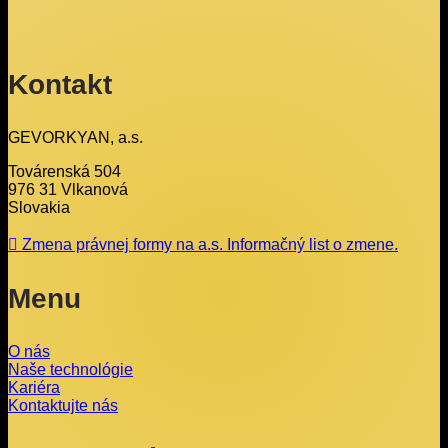
Kontakt
GEVORKYAN, a.s.
Továrenská 504
976 31 Vlkanová
Slovakia
Zmena právnej formy na a.s. Informačný list o zmene.
Menu
O nás
Naše technológie
Kariéra
Kontaktujte nás