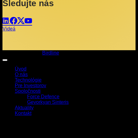
Sledujte nás
Videá
Copyright 2026 ©
Birdline
Úvod
O nás
Technológie
Pre Investorov
Spoločnosti
Force Defence
Gevorkyan Sinteris
Aktuality
Kontakt