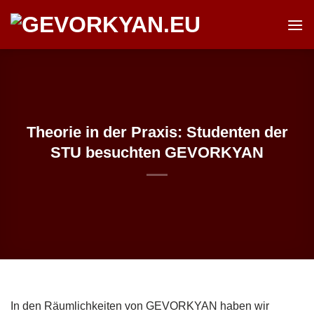
Zum
Inhalt
springen
Theorie in der Praxis: Studenten der
STU besuchten GEVORKYAN
In den Räumlichkeiten von GEVORKYAN haben wir