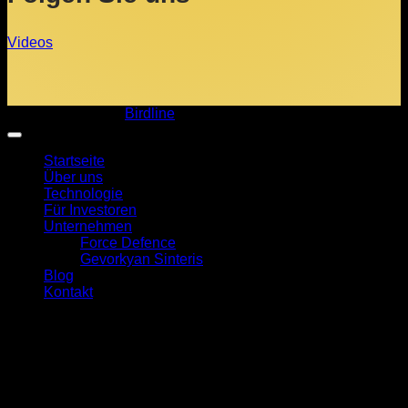
Videos
Copyright 2026 ©
Birdline
Startseite
Über uns
Technologie
Für Investoren
Unternehmen
Force Defence
Gevorkyan Sinteris
Blog
Kontakt