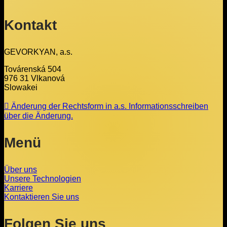
Kontakt
GEVORKYAN, a.s.
Továrenská 504
976 31 Vlkanová
Slowakei
Änderung der Rechtsform in a.s. Informationsschreiben
über die Änderung.
Menü
Über uns
Unsere Technologien
Karriere
Kontaktieren Sie uns
Folgen Sie uns