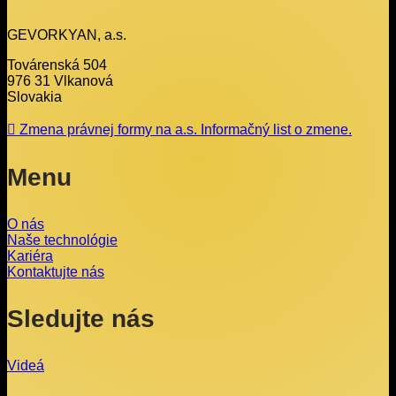
GEVORKYAN, a.s.
Továrenská 504
976 31 Vlkanová
Slovakia
Zmena právnej formy na a.s. Informačný list o zmene.
Menu
O nás
Naše technológie
Kariéra
Kontaktujte nás
Sledujte nás
Videá