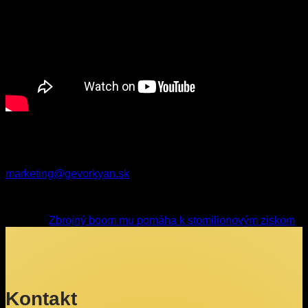
Kontakt pre média:
Mgr. Monika Erdely, Marketing Manager,
marketing@gevorkyan.sk
Zbrojný boom mu pomáha k stomilionovým ziskom
Kontakt