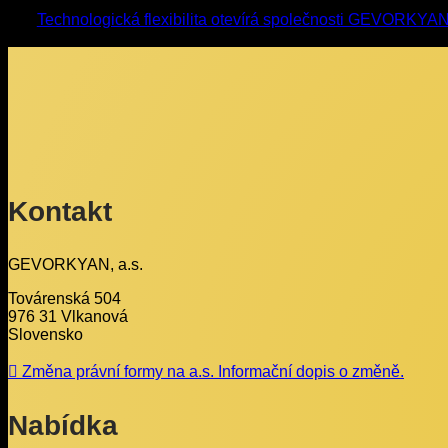
Technologická flexibilita otevírá společnosti GEVORKYAN
Kontakt
GEVORKYAN, a.s.
Továrenská 504
976 31 Vlkanová
Slovensko
Změna právní formy na a.s. Informační dopis o změně.
Nabídka