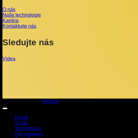
O nás
Naše technologie
Kariéra
Kontaktujte nás
Sledujte nás
Videa
Copyright 2026 ©
Birdline
Home
O nás
Technologie
Pro investory