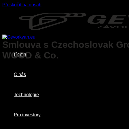
Přeskočit na obsah
Smlouva s Czechoslovak Grou
WOOD & Co.
Home
O nás
Technologie
Pro investory