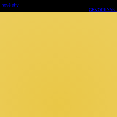
 nové trhy
GEVORKYAN: vz