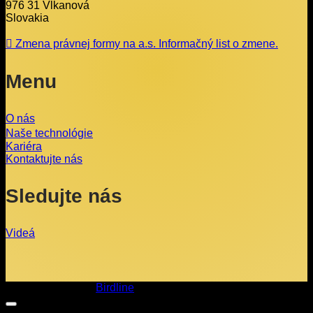
976 31 Vlkanová
Slovakia
Zmena právnej formy na a.s. Informačný list o zmene.
Menu
O nás
Naše technológie
Kariéra
Kontaktujte nás
Sledujte nás
Videá
Copyright 2026 ©
Birdline