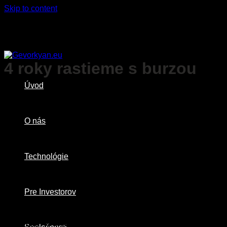
Skip to content
4 roky rastieme s burzou
Úvod
O nás
Technológie
Pre Investorov
„
Sme radi, že sme v roku 2022 vstúpili na trh START Market