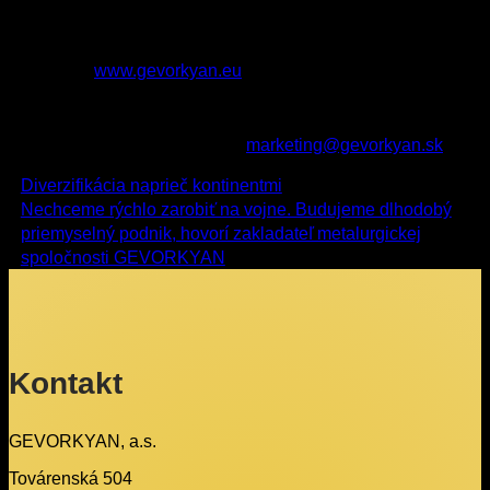
oblasti práškovej metalurgie, globálny dodávateľ pre veľké
nadnárodné spoločnosti a jedna z najinovatívnejších
spoločností v tomto sektore na svete. Viac informácií nájdete
na stránke
www.gevorkyan.eu
.
Kontaktné informácie:
Médiá: Alexandra Hazuchová,
marketing@gevorkyan.sk
Diverzifikácia naprieč kontinentmi
Nechceme rýchlo zarobiť na vojne. Budujeme dlhodobý
priemyselný podnik, hovorí zakladateľ metalurgickej
spoločnosti GEVORKYAN
Kontakt
GEVORKYAN, a.s.
Továrenská 504